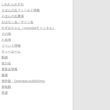
いわむらかずお
えほんの丘フィールド情報
えほんの丘農場
おはなし会／サイン会
かずおちゃん（youtubeチャンネル）
その他
ため池
イベント情報
ティールーム
動画
友の会
展覧会情報
建築
海外版・Overseas publishing♪
美術館
草原