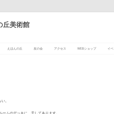
の丘美術館
えほんの丘
友の会
アクセス
WEBショップ
イベ
らい。
ルームのデッキに、干してあります。