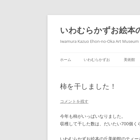
コ
ン
テ
いわむらかずお絵本
ン
ツ
へ
Iwamura Kazuo Ehon-no-Oka Art Museum
ス
キ
ッ
プ
ホーム
いわむらかずお
美術館
柿を干しました！
コメントを残す
今年も柿がいっぱいなりました。
収穫して干した数は、だいたい700個く
いわむらかずお絵本の丘美術館のティー