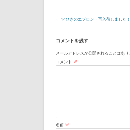
投
←
14ひきのエプロン・再入荷しました
稿
ナ
コメントを残す
ビ
ゲ
メールアドレスが公開されることはあり
ー
コメント
※
シ
ョ
ン
名前
※