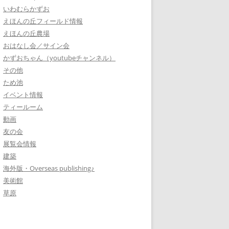
いわむらかずお
えほんの丘フィールド情報
えほんの丘農場
おはなし会／サイン会
かずおちゃん（youtubeチャンネル）
その他
ため池
イベント情報
ティールーム
動画
友の会
展覧会情報
建築
海外版・Overseas publishing♪
美術館
草原