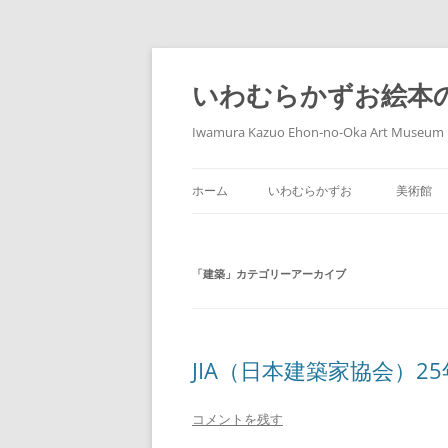
コ
ン
テ
いわむらかずお絵本
ン
ツ
へ
Iwamura Kazuo Ehon-no-Oka Art Museum
ス
キ
ッ
プ
ホーム
いわむらかずお
美術館
「
建築
」カテゴリーアーカイブ
JIA（日本建築家協会）
コメントを残す