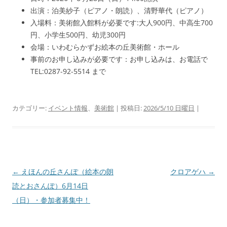
出演：泊美紗子（ピアノ・朗読）、清野華代（ピアノ）
入場料：美術館入館料が必要です:大人900円、中高生700
円、小学生500円、幼児300円
会場：いわむらかずお絵本の丘美術館・ホール
事前のお申し込みが必要です：お申し込みは、お電話で
TEL:0287-92-5514 まで
カテゴリー:
イベント情報
、
美術館
| 投稿日:
2026/5/10 日曜日
|
投
←
えほんの丘さんぽ（絵本の朗
クロアゲハ
→
稿
読とおさんぽ）6月14日
ナ
（日）・参加者募集中！
ビ