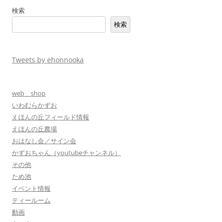
ゲ
検索
ー
検索
シ
ョ
ン
Tweets by ehonnooka
web shop
いわむらかずお
えほんの丘フィールド情報
えほんの丘農場
おはなし会／サイン会
かずおちゃん（youtubeチャンネル）
その他
ため池
イベント情報
ティールーム
動画