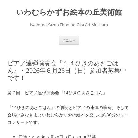
コ
ン
いわむらかずお絵本の丘美術館
テ
ン
ツ
へ
Iwamura Kazuo Ehon-no-Oka Art Museum
ス
キ
ッ
プ
メニュー
ピアノ連弾演奏会『１４ひきのあさごは
ん』・2026年６月28日（日）参加者募集中
です！
第７回 ピアノ連弾演奏会『14ひきのあさごはん』
『14ひきのあさごはん』の朗読とピアノの連弾の演奏、そして
会場のみなさまといわむらかずおの絵本を楽しむ約30分のミニ
コンサートです。
日時：2026年６月28日（日）14:00開演