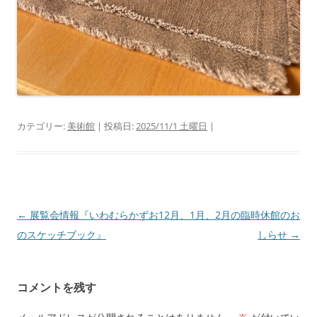
カテゴリー:
美術館
| 投稿日:
2025/11/1 土曜日
|
投
←
展覧会情報『いわむらかずお
12月、1月、2月の臨時休館のお
稿
のスケッチブック』
しらせ
→
ナ
ビ
コメントを残す
ゲ
ー