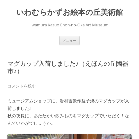
コ
ン
いわむらかずお絵本の丘美術館
テ
ン
ツ
へ
Iwamura Kazuo Ehon-no-Oka Art Museum
ス
キ
ッ
プ
メニュー
マグカップ入荷しました♪（えほんの丘陶器
市♪）
コメントを残す
ミュージアムショップに、岩村吉景作益子焼のマグカップが入
荷しました♪
秋の夜長に、あたたかい飲みものをマグカップでいただく！な
んていかがでしょうか。