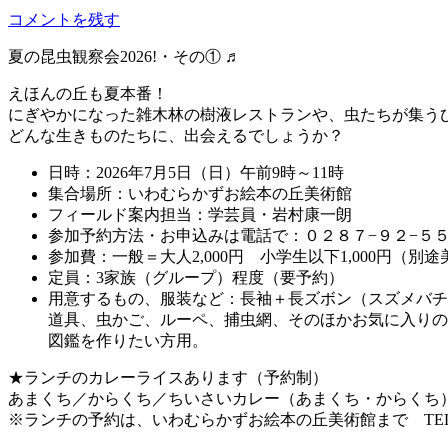
コメントを残す
夏の昆虫観察会2026!・その① ♬
えほんの丘も夏本番！
にぎやかになった雑木林の樹液レストランや、虫たちが集う
どんな生きものたちに、出会えるでしょうか？
日時：2026年7月5日（日）午前9時～11時
集合場所：いわむらかずお絵本の丘美術館
フィールド案内担当：学芸員・岩村康一朗
参加予約方法・お申込みは電話で：０２８７−９２−５
参加費：一般＝大人2,000円 小学生以下1,000円（別
定員：3家族（グループ）程度（要予約）
用意するもの、服装など：長袖＋長ズボン（スズメバチ
道具、虫かご、ルーペ、捕虫網、そのほかお気に入りの観
図鑑を作りたい方用。
★ランチのカレーライスあります（予約制）
あまくち／からくち／ちいさいカレー（あまくち・からくち
※ランチの予約は、いわむらかずお絵本の丘美術館まで TEL