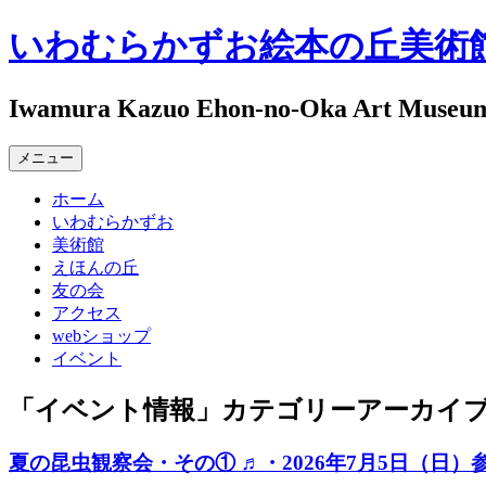
コ
いわむらかずお絵本の丘美術
ン
テ
ン
Iwamura Kazuo Ehon-no-Oka Art Museu
ツ
へ
メニュー
ス
キ
ホーム
ッ
いわむらかずお
プ
美術館
えほんの丘
友の会
アクセス
webショップ
イベント
「
イベント情報
」カテゴリーアーカイ
夏の昆虫観察会・その① ♬・2026年7月5日（日