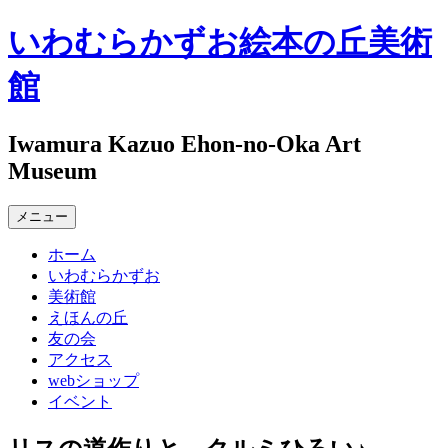
コ
いわむらかずお絵本の丘美術
ン
テ
館
ン
ツ
へ
Iwamura Kazuo Ehon-no-Oka Art
ス
Museum
キ
ッ
メニュー
プ
ホーム
いわむらかずお
美術館
えほんの丘
友の会
アクセス
webショップ
イベント