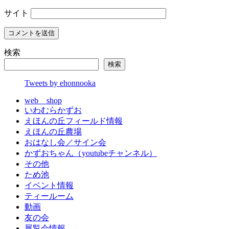
サイト
検索
検索
Tweets by ehonnooka
web shop
いわむらかずお
えほんの丘フィールド情報
えほんの丘農場
おはなし会／サイン会
かずおちゃん（youtubeチャンネル）
その他
ため池
イベント情報
ティールーム
動画
友の会
展覧会情報