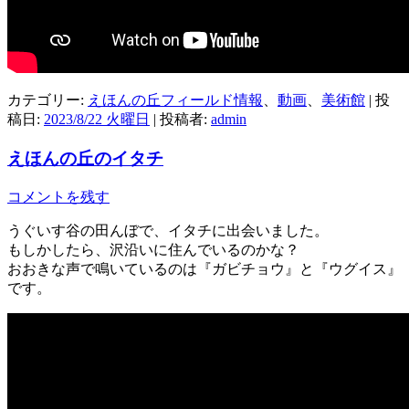
カテゴリー:
えほんの丘フィールド情報
、
動画
、
美術館
| 投
稿日:
2023/8/22 火曜日
|
投稿者:
admin
えほんの丘のイタチ
コメントを残す
うぐいす谷の田んぼで、イタチに出会いました。
もしかしたら、沢沿いに住んでいるのかな？
おおきな声で鳴いているのは『ガビチョウ』と『ウグイス』
です。