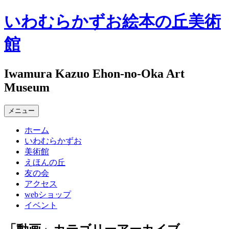
コ
いわむらかずお絵本の丘美術
ン
テ
館
ン
ツ
へ
Iwamura Kazuo Ehon-no-Oka Art
ス
Museum
キ
ッ
メニュー
プ
ホーム
いわむらかずお
美術館
えほんの丘
友の会
アクセス
webショップ
イベント