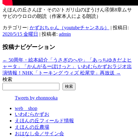
えほんの丘さんぽ・その2/トガリ山のぼうけん④第8章ムサ
サビのウロロの朗読（作家本人による朗読）
カテゴリー:
かずおちゃん（youtubeチャンネル）
| 投稿日:
2020/5/15 金曜日
|
投稿者:
admin
投稿ナビゲーション
←
50周年・絵本紹介「うさぎのへや」「あっちゆきだよヒ
ャータ」「かんがるーぽけっと」
いわむらかずおラジオ出
演情報！NHK「トーキング ウィズ 松尾堂」再放送
→
検索
検索
Tweets by ehonnooka
web shop
いわむらかずお
えほんの丘フィールド情報
えほんの丘農場
おはなし会／サイン会