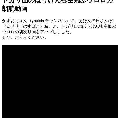
トガリ山のぼうけん④空飛ぶウロロの
朗読動画
かずおちゃん（youtubeチャンネル）に、えほんの丘さんぽ
（ムササビのすばこ）編、と、トガリ山のぼうけん④空飛ぶ
ウロロの朗読動画をアップしました。
ぜひ、ごらんください。