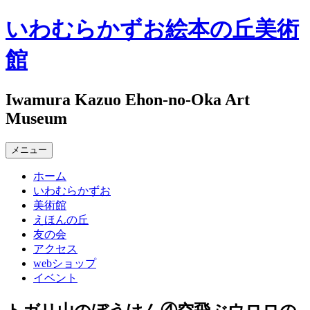
コ
いわむらかずお絵本の丘美術
ン
テ
館
ン
ツ
へ
Iwamura Kazuo Ehon-no-Oka Art
ス
Museum
キ
ッ
メニュー
プ
ホーム
いわむらかずお
美術館
えほんの丘
友の会
アクセス
webショップ
イベント