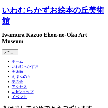
コ
いわむらかずお絵本の丘美術
ン
テ
館
ン
ツ
へ
Iwamura Kazuo Ehon-no-Oka Art
ス
Museum
キ
ッ
メニュー
プ
ホーム
いわむらかずお
美術館
えほんの丘
友の会
アクセス
webショップ
イベント