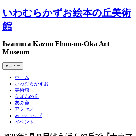
コ
いわむらかずお絵本の丘美術
ン
テ
館
ン
ツ
へ
Iwamura Kazuo Ehon-no-Oka Art
ス
Museum
キ
ッ
メニュー
プ
ホーム
いわむらかずお
美術館
えほんの丘
友の会
アクセス
webショップ
イベント