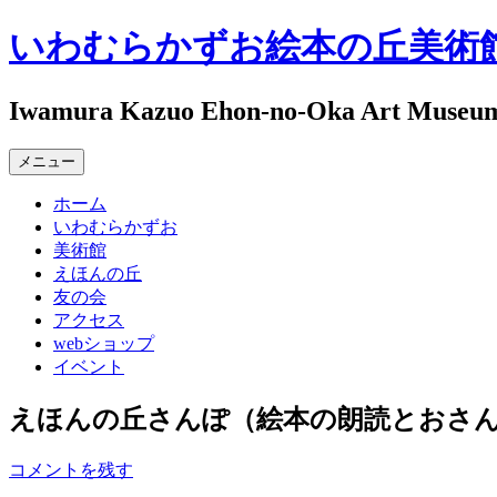
コ
いわむらかずお絵本の丘美術
ン
テ
ン
Iwamura Kazuo Ehon-no-Oka Art Museu
ツ
へ
メニュー
ス
キ
ホーム
ッ
いわむらかずお
プ
美術館
えほんの丘
友の会
アクセス
webショップ
イベント
えほんの丘さんぽ（絵本の朗読とおさん
コメントを残す