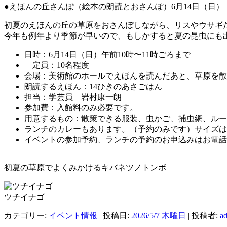
●えほんの丘さんぽ（絵本の朗読とおさんぽ）6月14日（日）
初夏のえほんの丘の草原をおさんぽしながら、リスやウサギ
今年も例年より季節が早いので、もしかすると夏の昆虫にも
日時：6月14日（日）午前10時〜11時ごろまで
定員：10名程度
会場：美術館のホールでえほんを読んだあと、草原を散
朗読するえほん：14ひきのあさごはん
担当：学芸員 岩村康一朗
参加費：入館料のみ必要です。
用意するもの：散策できる服装、虫かご、捕虫網、ルー
ランチのカレーもあります。（予約のみです）サイズは
イベントの参加予約、ランチの予約のお申込みはお電話で：TEL
初夏の草原でよくみかけるキバネツノトンボ
ツチイナゴ
カテゴリー:
イベント情報
| 投稿日:
2026/5/7 木曜日
|
投稿者:
a