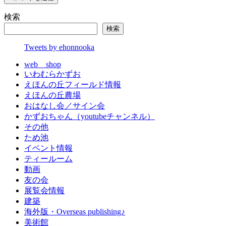
検索
検索
Tweets by ehonnooka
web shop
いわむらかずお
えほんの丘フィールド情報
えほんの丘農場
おはなし会／サイン会
かずおちゃん（youtubeチャンネル）
その他
ため池
イベント情報
ティールーム
動画
友の会
展覧会情報
建築
海外版・Overseas publishing♪
美術館