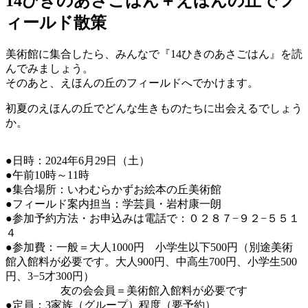
14ひきのあさごはん＋えほんの丘でフ
ィールド散策
美術館に集合したら、みんなで『14ひきのあさごはん』を読
んでみましょう。
そのあと、えほんの丘のフィールドへでかけます。
初夏のえほんの丘でどんな生きものたちに出会えるでしょう
か。
●日時：2024年6月29日（土）
●午前10時～11時
●集合場所：いわむらかずお絵本の丘美術館
●フィールド案内担当：学芸員・岩村康一朗
●参加予約方法・お申込みは電話で：０２８７−９２−５５１
４
●参加費：一般＝大人1000円 小学生以下500円（別途美術
館入館料が必要です。大人900円、中高生700円、小学生500
円、3−5才300円）
友の会会員＝美術館入館料が必要です
●定員：3家族（グループ）程度（要予約）