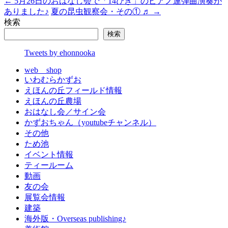
←
5月26日のおはなし会で「14ひき」のピアノ連弾曲演奏が
ありました♪
夏の昆虫観察会・その① ♬
→
検索
検索
Tweets by ehonnooka
web shop
いわむらかずお
えほんの丘フィールド情報
えほんの丘農場
おはなし会／サイン会
かずおちゃん（youtubeチャンネル）
その他
ため池
イベント情報
ティールーム
動画
友の会
展覧会情報
建築
海外版・Overseas publishing♪