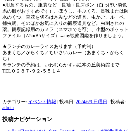
●用意するもの、服装など：長袖＋長ズボン（白っぽい淡色
系の服がおすすめです）、ぼうし、手ぶくろ、長靴または防
水のくつ、草花を切るはさみなどの道具、虫かご、ルーペ、
捕虫網、そのほかお気に入りの観察道具など。虫刺されの
薬。観察記録用のカメラ（スマホでも可）、小型のポケット
ファイル（A5orB5サイズ）←my観察図鑑を作りましょう。
★ランチのカレーライスあります（予約制）
あまくち／からくち／ちいさいカレー（あまくち・からく
ち）
※ランチの予約は、いわむらかずお絵本の丘美術館まで
TEL０２８７-９２-５５１４
カテゴリー:
イベント情報
| 投稿日:
2024/6/9 日曜日
|
投稿者:
admin
投稿ナビゲーション