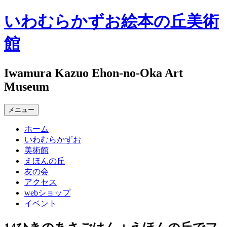
コ
いわむらかずお絵本の丘美術
ン
テ
館
ン
ツ
へ
Iwamura Kazuo Ehon-no-Oka Art
ス
Museum
キ
ッ
メニュー
プ
ホーム
いわむらかずお
美術館
えほんの丘
友の会
アクセス
webショップ
イベント